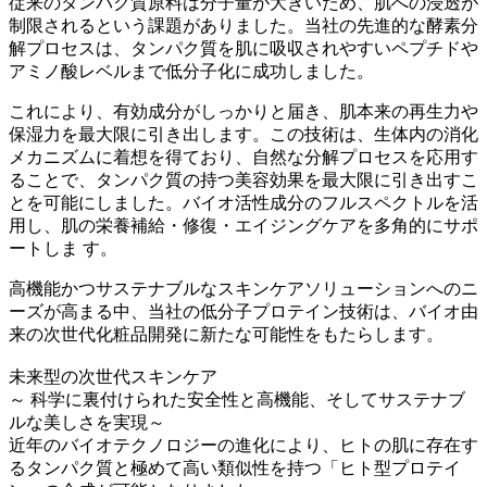
従来のタンパク質原料は分子量が大きいため、肌への浸透が
制限されるという課題がありました。当社の先進的な酵素分
解プロセスは、タンパク質を肌に吸収されやすいペプチドや
アミノ酸レベルまで低分子化に成功しました。
これにより、有効成分がしっかりと届き、肌本来の再生力や
保湿力を最大限に引き出します。この技術は、生体内の消化
メカニズムに着想を得ており、自然な分解プロセスを応用す
ることで、タンパク質の持つ美容効果を最大限に引き出すこ
とを可能にしました。バイオ活性成分のフルスペクトルを活
用し、肌の栄養補給・修復・エイジングケアを多角的にサポ
ートしま す。
高機能かつサステナブルなスキンケアソリューションへのニ
ーズが高まる中、当社の低分子プロテイン技術は、バイオ由
来の次世代化粧品開発に新たな可能性をもたらします。
未来型の次世代スキンケア
～ 科学に裏付けられた安全性と高機能、そしてサステナブ
ルな美しさを実現～
近年のバイオテクノロジーの進化により、ヒトの肌に存在す
るタンパク質と極めて高い類似性を持つ「ヒト型プロテイ