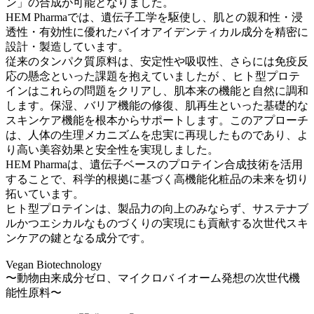
ン」の合成が可能となりました。
HEM Pharmaでは、遺伝子工学を駆使し、肌との親和性・浸
透性・有効性に優れたバイオアイデンティカル成分を精密に
設計・製造しています。
従来のタンパク質原料は、安定性や吸収性、さらには免疫反
応の懸念といった課題を抱えていましたが 、ヒト型プロテ
インはこれらの問題をクリアし、肌本来の機能と自然に調和
します。保湿、バリア機能の修復、肌再生といった基礎的な
スキンケア機能を根本からサポートします。このアプローチ
は、人体の生理メカニズムを忠実に再現したものであり、よ
り高い美容効果と安全性を実現しました。
HEM Pharmaは、遺伝子ベースのプロテイン合成技術を活用
することで、科学的根拠に基づく高機能化粧品の未来を切り
拓いています。
ヒト型プロテインは、製品力の向上のみならず、サステナブ
ルかつエシカルなものづくりの実現にも貢献する次世代スキ
ンケアの鍵となる成分です。
Vegan Biotechnology
〜動物由来成分ゼロ、マイクロバ イオーム発想の次世代機
能性原料〜