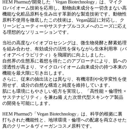
HEM Pharmaが開発した「Vegan Biotechnology」は、マイク
ロバイオーム技術を応用し、動物由来成分を一切含まない高
機能な化粧品原料を生み出す革新的な製造技術です。動物性
原料不使用を徹底したこの技術は、Vegan認証に対応し、ク
リーンビューティーやサステナブルコスメへのニーズに応え
る理想的なソリューションです。
当社の高度なバイオプロセシングは、微生物発酵と酵素処理
を組み合わせ、有効成分の活性を保ちながら生体利用率（バ
イオアベイラビリティ）を飛躍的に向上しました。
自然界の生態系に着想を得たこのアプローチにより、肌への
浸透性が高まり、マイクロバイオーム由来成分の持つ本来の
機能を最大限に引き出します。
さらに、従来の抽出法とは異なり、有機溶剤や化学変性を使
用せず、成分の自然な構造と純度を維持しています。
肌にも環境にもやさしい処方を実現し、「高性能 × 倫理性 ×
サステナビリティ」を兼ね備 えた次世代型スキンケア製品
の開発を可能にします。
HEM Pharmaの「Vegan Biotechnology」は、科学的根拠に裏
打ちされた機能性と、地球環境・倫理への配慮を両立させた
真のクリーン＆ヴィーガンコスメ原料です。