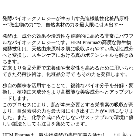
発酵バイオテクノロジーが生み出す先進機能性化粧品原料
〜“微生物の力”で、自然素材の力を最大限に引き出す〜
発酵は、成分の効果や浸透性を飛躍的に高める非常にパワフ
ルなバイオテクノロジーです。
HEM Pharma
の高度な微生物
発酵技術は、天然由来原料を肌に吸収されやすい高活性成分
へと変換し、スキンケアにおける真のポテンシャルを解き放
ちます。
古来より食品分野で栄養価や安定性を高めるために用いられ
てきた発酵技術は、化粧品分野で もその力を発揮します。
独自の菌株を活用することで、複雑なバイオ分子を分解・変
換し、植物由来成分をより高機能な美容成分へとアップグレ
ードします。
このプロセスにより、肌が本来必要とする栄養素の吸収が高
まり、自然素材の力を最大限に引き出すことが可能になりま
した。また、化学合成に依存しないサステナブルで環境に優
しい製法としても注目を集めています。
HEM Pharma
は、微生物発酵の専門知識を活かし、より高い